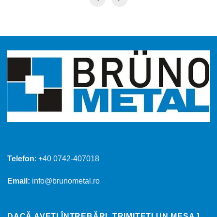
Telefon
: +40 0742-407018
Email:
info@brunometal.ro
DACĂ AVEȚI ÎNTREBĂRI, TRIMITEȚI UN MESAJ