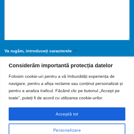
Va rugăm, introduceți caracterele
*
Considerăm importantă protecția datelor
Folosim cookie-uri pentru a vă îmbunătăți experiența de
navigare, pentru a afișa reclame sau conținut personalizat și
Acest lucru ne ajută la prevenirea spam-urilor, vă mulțumim
pentru a analiza traficul. Făcând clic pe butonul „Accept pe
toate”, puteți fi de acord cu utilizarea cookie-urilor.
SEND
Acceptă tot
This
field
Personalizare